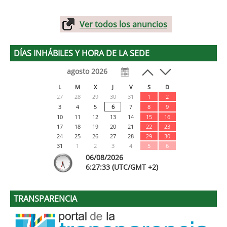
Ver todos los anuncios
DÍAS INHÁBILES Y HORA DE LA SEDE
agosto 2026
L
M
X
J
V
S
D
27
28
29
30
31
1
2
3
4
5
6
7
8
9
10
11
12
13
14
15
16
17
18
19
20
21
22
23
24
25
26
27
28
29
30
31
1
2
3
4
5
6
06/08/2026
6:
27
:33
(UTC/GMT +2)
TRANSPARENCIA